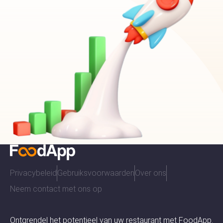
Privacybeleid
Gebruiksvoorwaarden
Over ons
Neem contact met ons op
Ontgrendel het potentieel van uw restaurant met FoodApp.